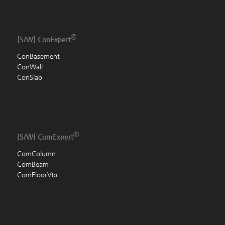
ⓒ
[S/W]
ConExpert
ConBasement
ConWall
ConSlab
ⓒ
[S/W]
ComExpert
ComColumn
ComBeam
ComFloorVib