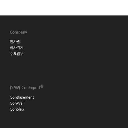
Company
인사말
회사위치
주요업무
ⓒ
[S/W]
ConExpert
ConBasement
ConWall
ConSlab