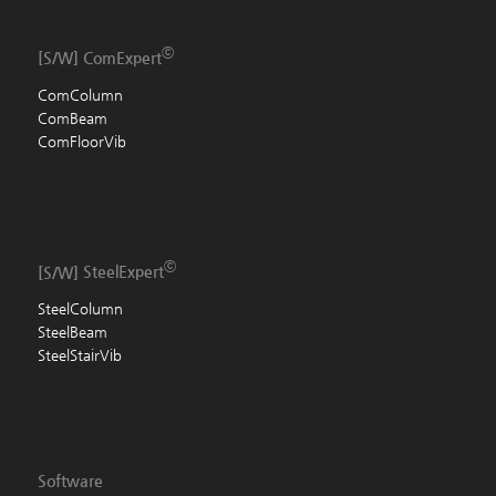
ⓒ
[S/W]
ComExpert
ComColumn
ComBeam
ComFloorVib
ⓒ
[S/W]
SteelExpert
SteelColumn
SteelBeam
SteelStairVib
Software