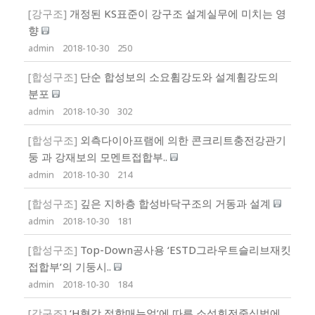
[강구조]
개정된 KS표준이 강구조 설계실무에 미치는 영
향
admin
2018-10-30
250
[합성구조]
단순 합성보의 소요휨강도와 설계휨강도의
분포
admin
2018-10-30
302
[합성구조]
외측다이아프램에 의한 콘크리트충전강관기
둥 과 강재보의 모멘트접합부..
admin
2018-10-30
214
[합성구조]
깊은 지하층 합성바닥구조의 거동과 설계
admin
2018-10-30
181
[합성구조]
Top-Down공사용 ‘ESTD그라우트슬리브재킷
접합부’의 기둥시..
admin
2018-10-30
184
[강구조]
‘H형강 접합매뉴얼’에 따른 소성회전중심법에