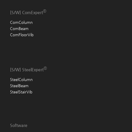
ⓒ
[S/W]
ComExpert
ComColumn
ComBeam
ComFloorVib
ⓒ
[S/W]
SteelExpert
SteelColumn
SteelBeam
SteelStairVib
Software