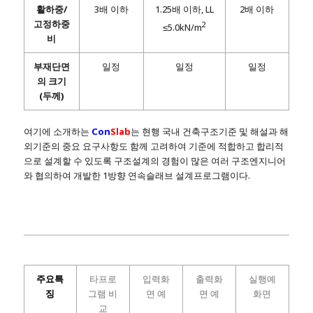
활하중/
3배 이하
1.25배 이하, LL
2배 이하
고정하중
2
≤5.0kN/m
비
부재단면
일정
일정
일정
의 크기
(두께)
여기에 소개하는
Con
Slab
는 현행 국내 건축구조기준 및 해설과 해
외기준의 중요 요구사항도 함께 고려하여 기준에 적합하고 합리적
으로 설계할 수 있도록 구조설계의 경험이 많은 여러 구조엔지니어
와 협의하여 개발한 1방향 연속슬래브 설계프로그램이다.
주요특
타프로
입력화
출력화
실행예
징
그램 비
면 예
면 예
화면
교