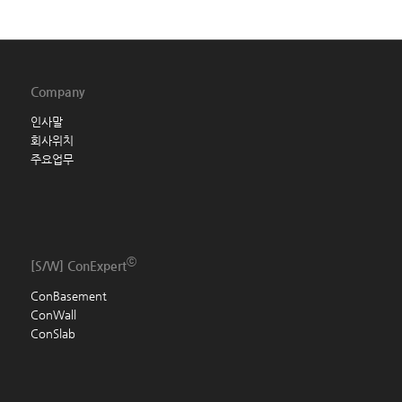
Company
인사말
회사위치
주요업무
ⓒ
[S/W]
ConExpert
ConBasement
ConWall
ConSlab