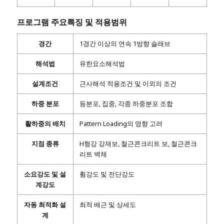
프로그램 주요특징 및 적용범위
경간
1경간 이상의 연속 1방향 슬래브
해석법
유한요소해석법
설계조건
근사해석 적용조건 및 이외의 조건
하중 분포
등분포, 집중, 각종 하중분포 조합
활하중의 배치
Pattern Loading의 영향 고려
지점 종류
H형강 강재보, 철근콘크리트 보, 철근콘크
리트 벽체
소요강도 및 설
휨강도 및 전단강도
계강도
자동 최적화 설
최적 배근 및 상세도
계