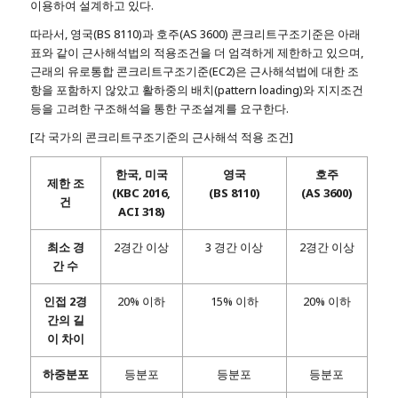
이용하여 설계하고 있다.
따라서, 영국(BS 8110)과 호주(AS 3600) 콘크리트구조기준은 아래
표와 같이 근사해석법의 적용조건을 더 엄격하게 제한하고 있으며,
근래의 유로통합 콘크리트구조기준(EC2)은 근사해석법에 대한 조
항을 포함하지 않았고 활하중의 배치(pattern loading)와 지지조건
등을 고려한 구조해석을 통한 구조설계를 요구한다.
[각 국가의 콘크리트구조기준의 근사해석 적용 조건]
한국, 미국
영국
호주
제한 조
(KBC 2016,
(BS 8110)
(AS 3600)
건
ACI 318)
최소 경
2경간 이상
3 경간 이상
2경간 이상
간 수
인접 2경
20% 이하
15% 이하
20% 이하
간의 길
이 차이
하중분포
등분포
등분포
등분포