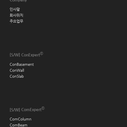
인사말
회사위치
주요업무
ⓒ
[S/W]
ConExpert
ConBasement
ConWall
ConSlab
ⓒ
[S/W]
ComExpert
ComColumn
ComBeam