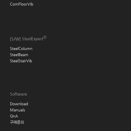
ComFloorVib
ⓒ
[S/W]
SteelExpert
SteelColumn
SteelBeam
SteelStairVib
Software
Download
Manuals
QnA
구매문의