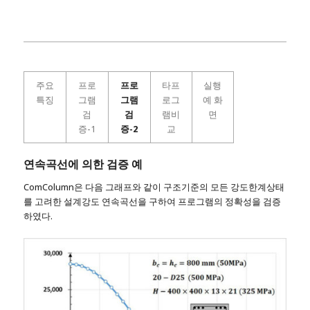
주요
프로
프로
타프
실행
특징
그램
그램
로그
예 화
검
검
램비
면
증-1
증-2
교
연속곡선에 의한 검증 예
ComColumn은 다음 그래프와 같이 구조기준의 모든 강도한계상태
를 고려한 설계강도 연속곡선을 구하여 프로그램의 정확성을 검증
하였다.