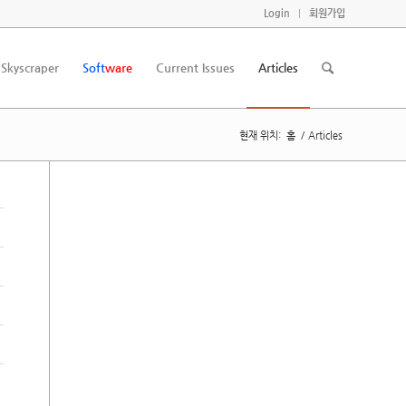
Login
회원가입
Skyscraper
Soft
ware
Current Issues
Articles
현재 위치:
홈
/
Articles